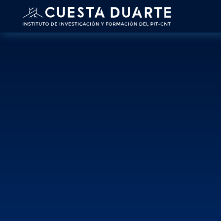
Informes d
Investigaci
Investigamos y asesoramos a sindi
estratégicos, sistematizando el co
fortalecer la negociación colectiva 
el ámbito académico.