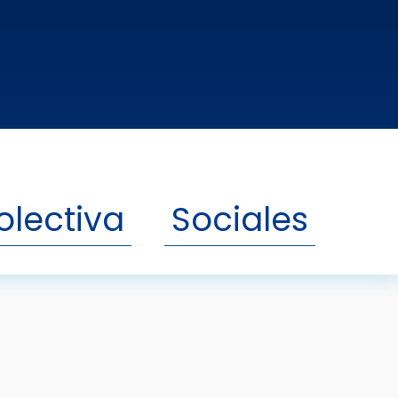
forme Completo
sentación
olectiva
Sociales
ón teórica y práctica a través de