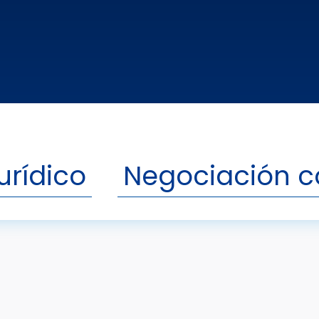
Descargar In
,
Descargar Pre
Económicos
Salario
urídico
Negociación c
Brindamos formaci