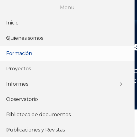
Menu
Inicio
Quienes somos
Formación s
Formación
Proyectos
Brindamos cursos, talleres y pr
desarrollar pensamiento cr
Informes
Observatorio
Biblioteca de documentos
Buscar Cursos
Publicaciones y Revistas