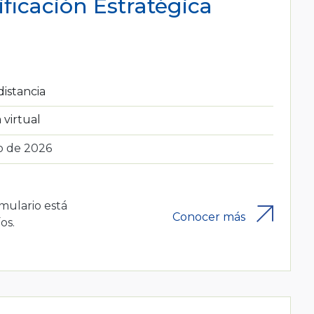
ficación Estratégica
distancia
 virtual
o de 2026
rmulario está
Conocer más
os.