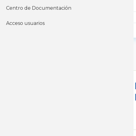
Modalidad
Nivel
Centro de Documentación
Acceso usuarios
Buscar Cursos
Curso de Relaciones La
Universidad de la Repúb
Nivel:
Cursos de especialización
Modalidad:
Presencial