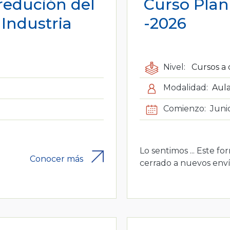
redución del
Curso Plani
 Industria
-2026
Nivel:
Cursos a 
Modalidad:
Aula
Comienzo:
Juni
Lo sentimos ... Este fo
Conocer más
cerrado a nuevos enví