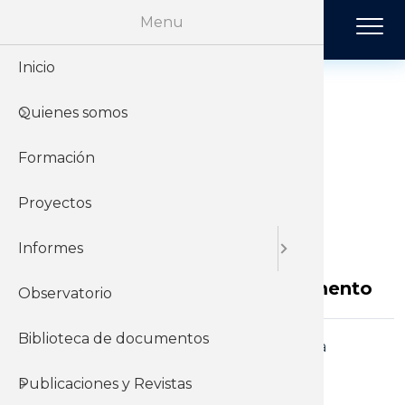
Pasar al contenido principal
Menu
Inicio
Historia
Económi
Revista 
Quienes somos
Organiz
Jurídico
Tendenci
Sobre el
Formación
Sobre el 
Negociac
Publicac
movimiento
Proyectos
Sobre el
Sociales
sindical
Informes
Nombre
Documento
Observatorio
Biblioteca de documentos
Descarga
Informe XIV congreso del
PIT CNT
Publicaciones y Revistas