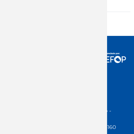
Acceso Usuarios
Dirección:
Jackson 1283 | Montevideo -
Uruguay | CP 11200
Teléfono:
(598 ) 2400 5480 / 2400 4160