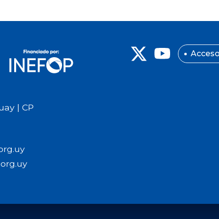
Acceso
uay | CP
org.uy
org.uy