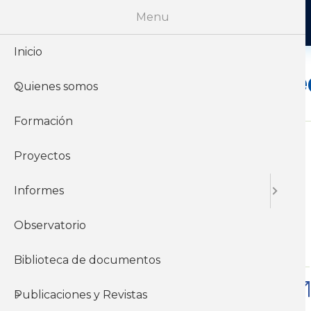
Menu
Inicio
Informes se
Quienes somos
Formación
Proyectos
Mar, 23/08/2022 - 12:00
Informes
Empleo y condiciones de trabajo
en el servicio doméstico.
Observatorio
Económicos
Informes sectoriales
Biblioteca de documentos
Descargar
Publicaciones y Revistas