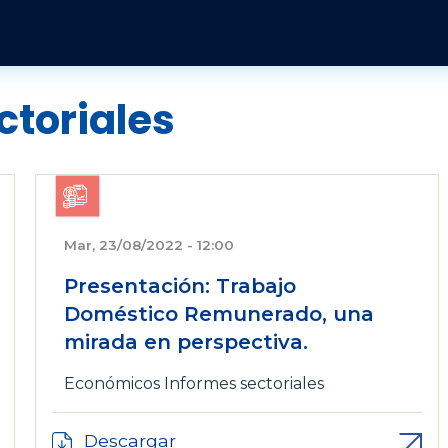
Pasar al contenido principal
Publicaciones y Revistas
Quienes somos
Informes
Historia
Económico
Revista Jurídica
ctoriales
Organización
Jurídicos
Tendencias Laborales
Sobre el instituto
Negociación colectiva
Publicaciones
Sobre el movimiento sindical
Sociales
Mar, 23/08/2022 - 12:00
Presentación: Trabajo
Doméstico Remunerado, una
mirada en perspectiva.
Económicos
Informes sectoriales
Descargar