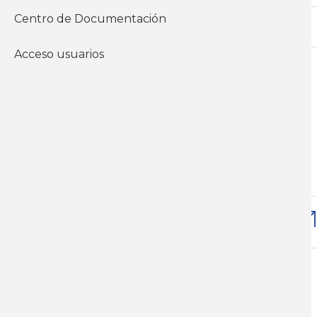
Centro de Documentación
Acceso usuarios
Sáb, 10/12/2005 - 12:00
Sectorial Textil, Vestimenta y
Cuero
Económicos
Informes sectoriales
Descargar