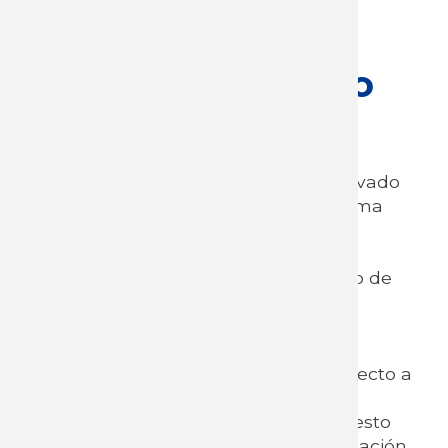
WhatsApp
11, 13 y 15 de mayo
Fundamentación:
El acoso moral es un problema derivado
de la organización del trabajo, la forma
tradicional del trabajo y los cambios
acelerados en el desarrollo y
transformación del trabajo del punto de
vista técnico y científico, introducen
aspectos como la robotización y la
inteligencia artificial, que, con las
consecuencias de la pandemia respecto a
instalar el trabajo a distancia o
domiciliario (trabajadores aislados), esto
nos exige mucho más como organización