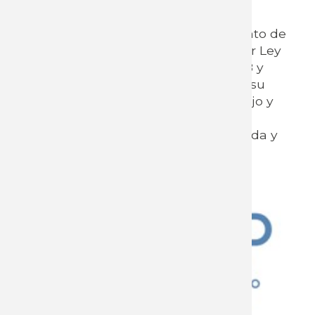
El presente registro es a efectos de
comunicar a INEFOP en cumplimiento de
los cometidos legales dispuestos por Ley
N° 18.406 del 24 de octubre de 2008 y
Dec. N°52/21 autorizando asimismo, su
comunicación al Ministerio de Trabajo y
Seguridad Social en función de la
normativa anteriormente mencionada y
con fines estadísticos.