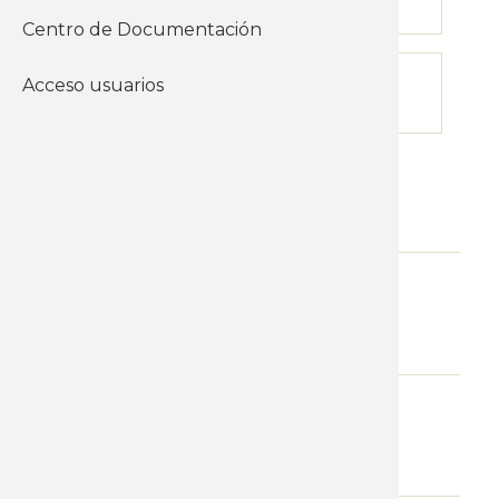
30-04-2026
Centro de Documentación
Límite de inscripción
Acceso usuarios
07-05-2026
Nivel
Cursos Básicos
Modalidad
Presencial
Videoconferencia
Horario de mañana
09:30 a 12:30 horas.