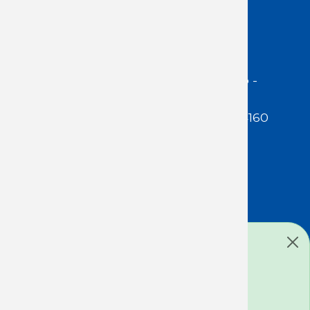
Acceso Usuarios
Dirección:
Jackson 1283 | Montevideo -
Uruguay | CP 11200
Teléfono:
(598 ) 2400 5480 / 2400 4160
E-Mail Secretaría:
secretaria@cuestaduarte.org.uy
E-mail Formación:
formacion@cuestaduarte.org.uy
Mensaje de estado
Todos los derechos reservados: ICD
Lo sentimos ... Este formulario está
cerrado a nuevos envíos.
Desarrollado por: PIXELATO