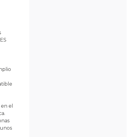
s
ES
mplio
tible
en el
ca.
sonas
 unos