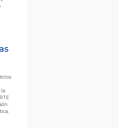
e
las
ictos
 la
ARTE
sión
ica;