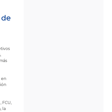
 de
tivos
,
 más
 en
ión
, FCU,
 la