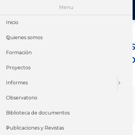
Menu
Inicio
Jue, 04/04/2024 - 12:00
Quienes somos
Sobre uso de redes s
Formación
expresión de los tra
Proyectos
disciplinario.
Informes
Autores
Observatorio
Fernando Delgado Soares Netto
Biblioteca de documentos
Publicaciones y Revistas