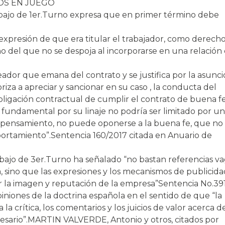
COS EN JUEGO
rabajo de 1er.Turno expresa que en primer término debe
expresión de que era titular el trabajador, como derech
o del que no se despoja al incorporarse en una relación
leador que emana del contrato y se justifica por la asunc
riza a apreciar y sancionar en su caso , la conducta del
bligación contractual de cumplir el contrato de buena fe
o fundamental por su linaje no podría ser limitado por un
el pensamiento, no puede oponerse a la buena fe, que no
ortamiento”.
Sentencia 160/2017 citada en Anuario de
ajo de 3er.Turno ha señalado “no bastan referencias va
, sino que las expresiones y los mecanismos de publicid
 la imagen y reputación de la empresa”
Sentencia No.39
opiniones de la doctrina española en el sentido de que “la
a crítica, los comentarios y los juicios de valor acerca de
sario”.
MARTIN VALVERDE, Antonio y otros, citados por