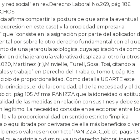
y red social” en rev.Derecho Laboral No.269, pág 186.
ECHOS
ia afirma compartir la postura de que ante la eventual
expresión en este caso) y la propiedad empresarial
 que “consiste en la asignación por parte del aplicador d
ntal por sobre le otro derecho fundamental con el que
nto de una jerarquía axiológica, cuya aplicación da com
r en dicha jerarquía valorativa desplaza al otro (u otros
0, Martínez (r ),Minvielle, Turell, Sosa, Tosi, citando a
es y trabajo” en Derecho del Trabajo, Tomo I, pág 105.
ncipio de proporcionalidad. Como detalla UGARTE este
sub-principios…el de la idoneidad, el de la necesidad y el de
.cit. pág 105
Afirma PANIZZA que la idoneidad o aptitu
alidad de las medidas en relación con sus fines y debe se
 legítimo. La necesidad consiste en seleccionar entre lo
o y la proporcionalidad en sentido estricto “implica
 o equilibrada por derivarse de ella más beneficios o ven
 bienes o valores en conflicto”
PANIZZA, C.,ob.cit. págs. 13 
ial que restrinja o disminuya un derecho laboral inespecí