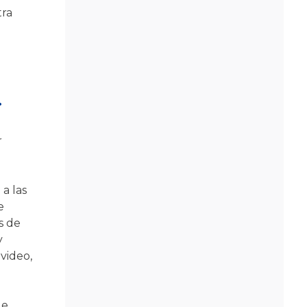
tra
.
r
a las
e
s de
y
video,
ue