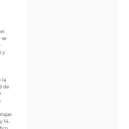
el
 se
o
) y
 la
d de
r
s
tajas
y 14.
.
fico