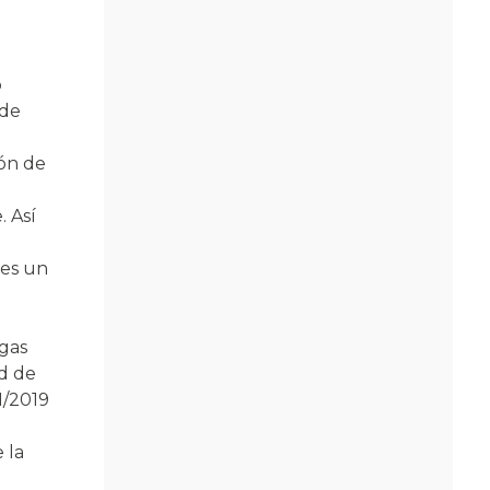
o
 de
ión de
. Así
 es un
gas
ad de
1/2019
 la