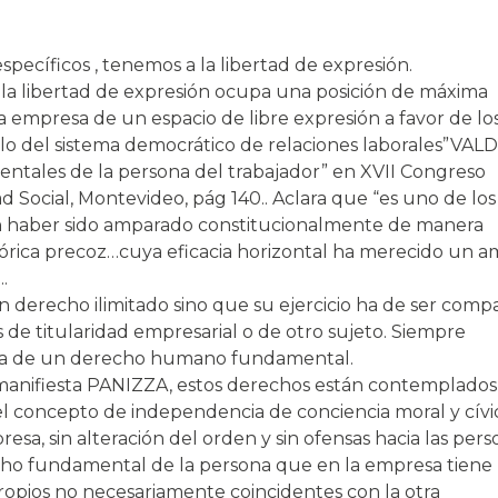
ecíficos , tenemos a la libertad de expresión.
a libertad de expresión ocupa una posición de máxima
a empresa de un espacio de libre expresión a favor de lo
llo del sistema democrático de relaciones laborales”
VALD
ntales de la persona del trabajador” en XVII Congreso
d Social, Montevideo, pág 140.
. Aclara que “es uno de los
en haber sido amparado constitucionalmente de manera
tórica precoz…cuya eficacia horizontal ha merecido un a
.
.
erecho ilimitado sino que su ejercicio ha de ser compa
 de titularidad empresarial o de otro sujeto. Siempre
rata de un derecho humano fundamental.
nifiesta PANIZZA, estos derechos están contemplados 
el concepto de independencia de conciencia moral y cívi
resa, sin alteración del orden y sin ofensas hacia las per
cho fundamental de la persona que en la empresa tiene
ropios no necesariamente coincidentes con la otra