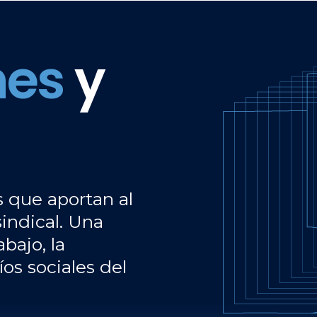
Image
nes
y
s que aportan al
sindical. Una
abajo, la
íos sociales del