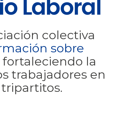
io Laboral
iación colectiva
ormación sobre
, fortaleciendo la
os trabajadores en
tripartitos.