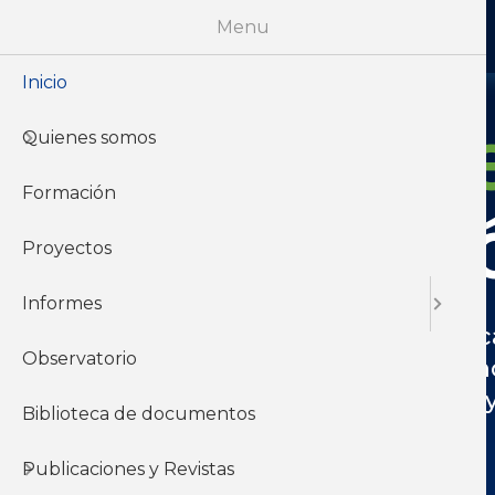
Menu
Inicio
Informes d
Quienes somos
Formación
Investigaci
Proyectos
Informes
Investigamos y asesoramos a sindi
Observatorio
estratégicos, sistematizando el co
fortalecer la negociación colectiva 
Biblioteca de documentos
el ámbito académico.
Publicaciones y Revistas