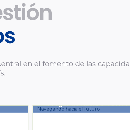
stión
os
entral en el fomento de las capacidad
s.
ara de
Navegando hacia el futuro