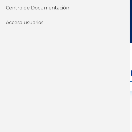
Acceder a los informes
Centro de Documentación
Acceso usuarios
Inicio - Documentos
Económico
J
Formación