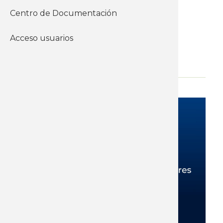
Informes y documentos del
Centro de Documentación
instituto
Acceso usuarios
Negociación colectiva
Análisis de lineamientos
WhatsApp