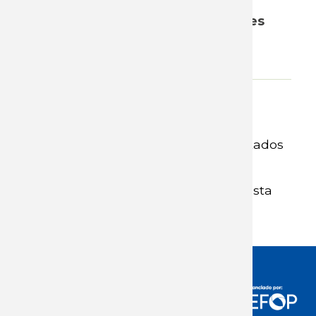
Aquí se adjuntan las presentaciones
con los detalles más relevantes.
Adjunto
Descargar Presentación Resultados
11va Ronda
Descargar Presentación Encuesta
UdelaR