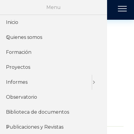
Pasar al contenido principal
Menu
Inicio
Historia
Económi
Revista 
Quienes somos
Organiz
Jurídico
Tendenci
11va. Ronda:
Resultados 1a.
Formación
Sobre el 
Negociac
Publicac
Etapa |
Proyectos
Sobre el
Sociales
Presentación
Informes
Negociadores
Observatorio
Biblioteca de documentos
28 de Mayo del 2026
Publicaciones y Revistas