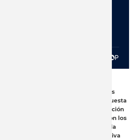
El 27 de mayo se llevó a cabo una
actividad donde se presentaron los
principales resultados de una encuesta
a quienes participan de la negociación
colectiva y, además, se presentaron los
resultados de la primera etapa de la
11va. Ronda de Negociación Colectiva