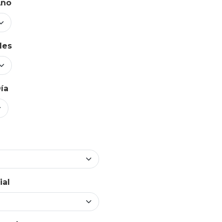
Año
Mes
ía
ial