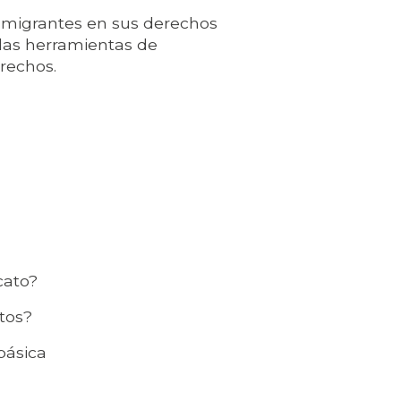
s migrantes en sus derechos
 las herramientas de
rechos.
icato?
atos?
básica