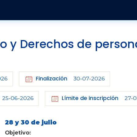
Pasar al contenido principal
Publicaciones y Revistas
Quienes somos
Informes
Historia
Económico
Revista Jurídica
Organización
Jurídicos
Tendencias Laborales
ajo y Derechos de person
Sobre el instituto
Negociación colectiva
Publicaciones
Sobre el movimiento sindical
Sociales
Finalización
026
30-07-2026
Límite de inscripción
25-06-2026
27-0
28 y 30 de julio
Objetivo: