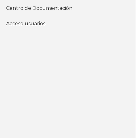
Nivel
Talleres
Centro de Documentación
Acceso usuarios
Modalidad
Presencial
Horario de tarde
17:00 a 20:00
WhatsApp