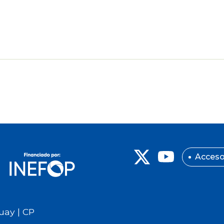
Acceso
uay | CP