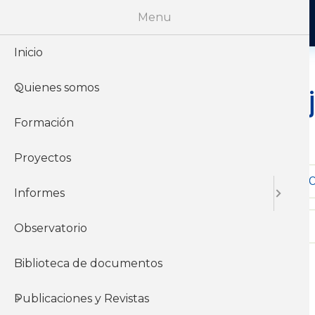
Menu
Inicio
Quienes somos
Taller "Trab
Migrantes"
Formación
Proyectos
Comienzo
28-07-2
Informes
Inicio de inscripción
Observatorio
Biblioteca de documentos
Publicaciones y Revistas