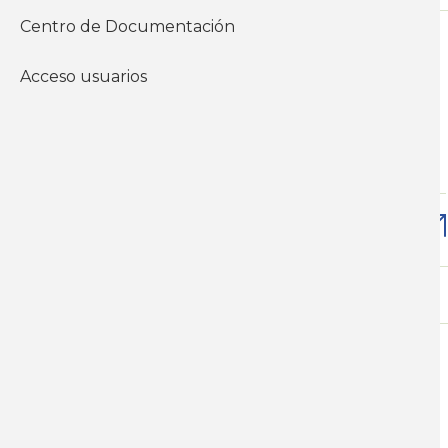
Centro de Documentación
Acceso usuarios
Dom, 02/11/2008 - 12:00
A redoblar
Económicos
Descargar
Mié, 02/07/2008 - 12:00
Defender el salario, controlar