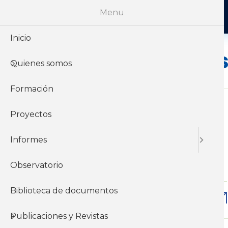
Menu
Inicio
Económico
Quienes somos
Formación
Proyectos
Lun, 01/08/2011 - 12:00
Informes
Los diezmilpesistas en 2010
Observatorio
Económicos
Salario
Biblioteca de documentos
Descargar
Publicaciones y Revistas