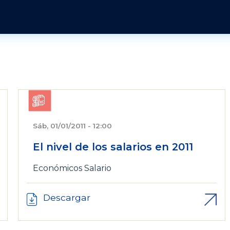
Pasar al contenido principal
Publicaciones y Revistas
Quienes somos
Informes
Historia
Económico
Revista Jurídica
s
Organización
Jurídicos
Tendencias Laborales
Sobre el instituto
Negociación colectiva
Publicaciones
Sobre el movimiento sindical
Sociales
Sáb, 01/01/2011 - 12:00
El nivel de los salarios en 2011
Económicos
Salario
Descargar