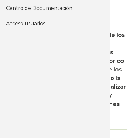
Centro de Documentación
WhatsApp
Acceso usuarios
Una breve lectura de los nuevos
indicadores sobre el crecimiento de los
niveles de ocupación y la tasa de
desempleo, que llegó a un 7.2 % los
últimos meses, en un registro histórico
para lo que fue la desocupación de los
últimos quince años y consolidando la
tendencia a la baja, nos permite realizar
unas reflexiones sobre la materia y
marcar inclusive algunas definiciones
concretas.