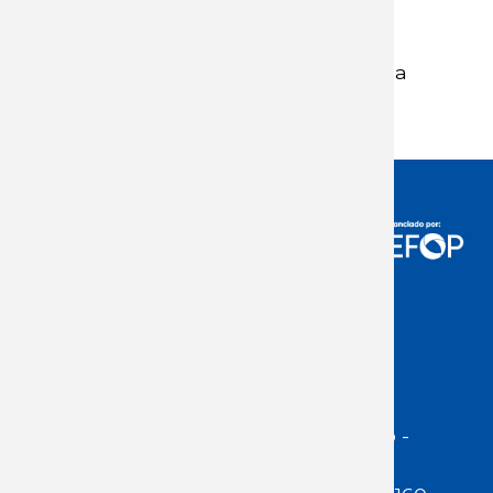
Adjunto
Un pueblo, un congreso, toda la
esperanza
Acceso Usuarios
Dirección:
Jackson 1283 | Montevideo -
Uruguay | CP 11200