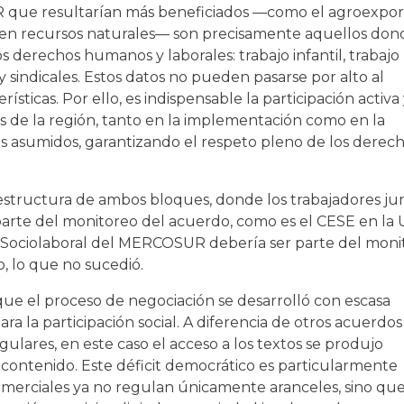
 que resultarían más beneficiados —como el agroexpor
os en recursos naturales— son precisamente aquellos don
s derechos humanos y laborales: trabajo infantil, trabajo
y sindicales. Estos datos no pueden pasarse por alto al
icas. Por ello, es indispensable la participación activa 
s de la región, tanto en la implementación como en la
s asumidos, garantizando el respeto pleno de los derec
 estructura de ambos bloques, donde los trabajadores ju
parte del monitoreo del acuerdo, como es el CESE en la U
 Sociolaboral del MERCOSUR debería ser parte del moni
o, lo que no sucedió.
 el proceso de negociación se desarrolló con escasa
ara la participación social. A diferencia de otros acuerdos
lares, en este caso el acceso a los textos se produjo
su contenido. Este déficit democrático es particularmente
comerciales ya no regulan únicamente aranceles, sino qu