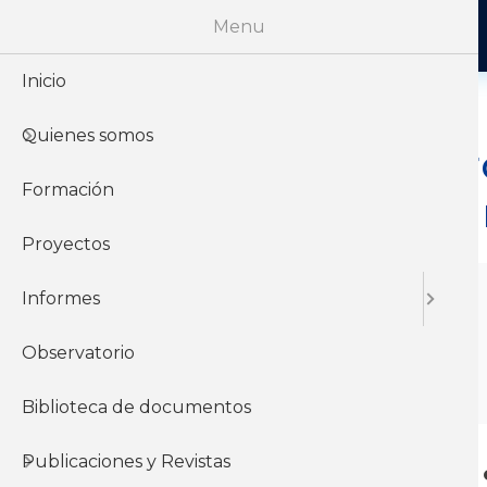
Menu
Inicio
Vie, 28/11/2025 - 12:00
Quienes somos
El Acuerdo UE – Mer
Formación
perspectiva sindical
Proyectos
Informes
Autores
Viviana Rumbo
Observatorio
Alexandre Bento
Biblioteca de documentos
Publicaciones y Revistas
Integración desigual y gobernanza en 