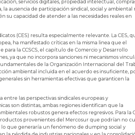
ucación, servicios digitales, propiedad intelectual, compra
 la ausencia de participación sindical, social y ambiental
ién su capacidad de atender a las necesidades reales en
icatos (CES) resulta especialmente relevante. La CES, q
ropea, ha manifestado críticas en la misma linea que el
que para la CCSCS, el capítulo de Comercio y Desarrollo
ones, ya que no incorpora sanciones ni mecanismos vincu
fundamentales de la Organización Internacional del Tra
cción ambiental incluida en el acuerdo es insuficiente, 
enerales sin herramientas efectivas que garanticen la
va entre las perspectivas sindicales europeas y
as son distintas, ambas regiones identifican que la
 ambientales robustos genera efectos regresivos. Para la C
productos provenientes del Mercosur que podrían no cu
s, lo que generaría un fenómeno de dumping social y
en la pérdida de industrias nacionales y en la consolidac