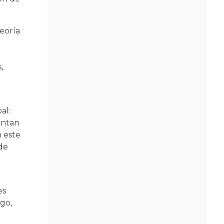
teoría
,
al:
entan
n este
de
es
go,