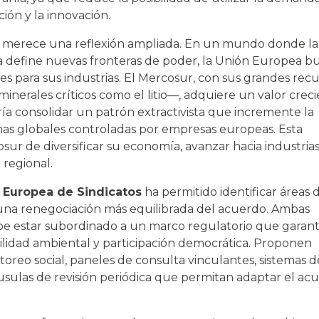
ión y la innovación.
merece una reflexión ampliada. En un mundo donde la
a define nuevas fronteras de poder, la Unión Europea b
s para sus industrias. El Mercosur, con sus grandes recu
inerales críticos como el litio—, adquiere un valor crec
ría consolidar un patrón extractivista que incremente la
as globales controladas por empresas europeas. Esta
sur de diversificar su economía, avanzar hacia industria
 regional.
n Europea de Sindicatos
ha permitido identificar áreas 
una renegociación más equilibrada del acuerdo. Ambas
be estar subordinado a un marco regulatorio que garant
ilidad ambiental y participación democrática. Proponen
reo social, paneles de consulta vinculantes, sistemas d
sulas de revisión periódica que permitan adaptar el ac