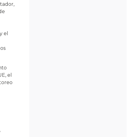
tador,
de
y el
hos
nto
E, el
toreo
e