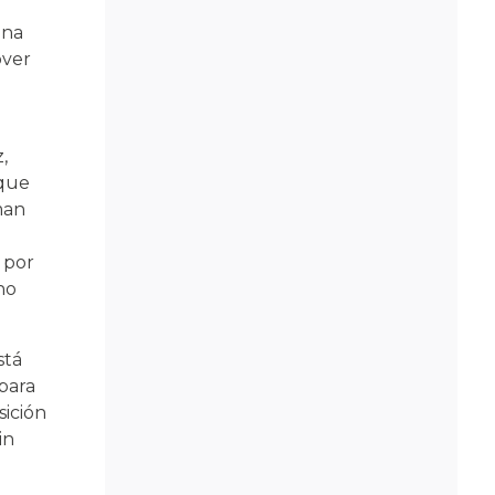
una
over
,
 que
man
 por
no
stá
para
sición
in