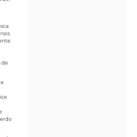
usca
rsos
iente
s de
de
ice
e
uerdo