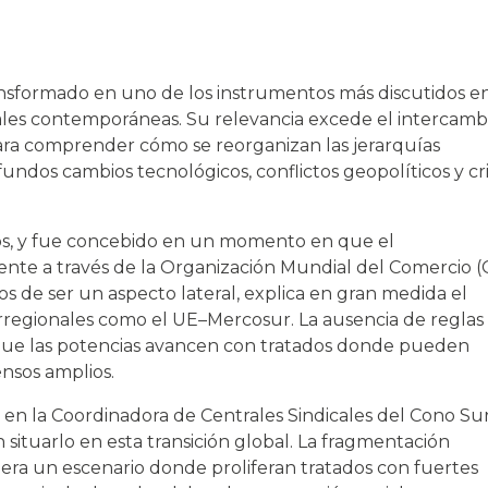
nsformado en uno de los instrumentos más discutidos en
ales contemporáneas. Su relevancia excede el intercamb
para comprender cómo se reorganizan las jerarquías
dos cambios tecnológicos, conflictos geopolíticos y cri
os, y fue concebido en un momento en que el
mente a través de la Organización Mundial del Comercio 
jos de ser un aspecto lateral, explica en gran medida el
rregionales como el UE–Mercosur. La ausencia de reglas 
a que las potencias avancen con tratados donde pueden
ensos amplios.
n la Coordinadora de Centrales Sindicales del Cono Su
ituarlo en esta transición global. La fragmentación
era un escenario donde proliferan tratados con fuertes