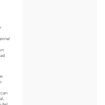
n
gional
 un
dad
as
o
zcan
al,
a del