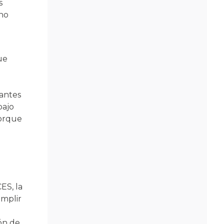
s
 no
ue
lantes
bajo
porque
ES, la
mplir
ión de