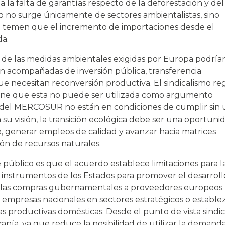
la falta de garantías respecto de la deforestación y del
 no surge únicamente de sectores ambientalistas, sino
 temen que el incremento de importaciones desde el
da.
de las medidas ambientales exigidas por Europa podría
van acompañadas de inversión pública, transferencia
e necesitan reconversión productiva. El sindicalismo re
stiene que esta no puede ser utilizada como argumento
os del MERCOSUR no están en condiciones de cumplir sin
n su visión, la transición ecológica debe ser una oportuni
e, generar empleos de calidad y avanzar hacia matrices
ón de recursos naturales.
público es que el acuerdo establece limitaciones para l
 instrumentos de los Estados para promover el desarroll
de las compras gubernamentales a proveedores europeos
 empresas nacionales en sectores estratégicos o estable
s productivas domésticas. Desde el punto de vista sindic
nía, ya que reduce la posibilidad de utilizar la demand