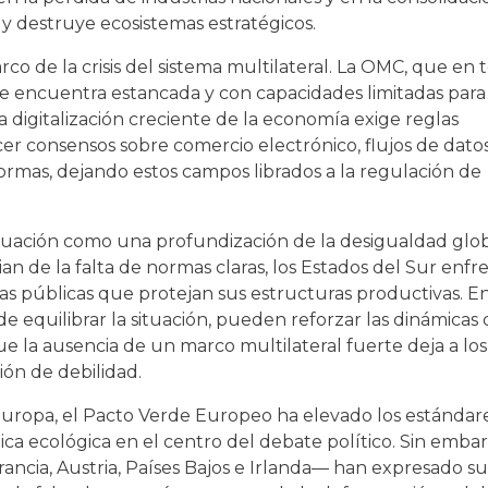
y destruye ecosistemas estratégicos.
co de la crisis del sistema multilateral. La OMC, que en 
se encuentra estancada y con capacidades limitadas para
a digitalización creciente de la economía exige reglas
er consensos sobre comercio electrónico, flujos de datos
formas, dejando estos campos librados a la regulación de
ituación como una profundización de la desigualdad glob
an de la falta de normas claras, los Estados del Sur enfr
cas públicas que protejan sus estructuras productivas. E
e equilibrar la situación, pueden reforzar las dinámicas 
ue la ausencia de un marco multilateral fuerte deja a los
ón de debilidad.
 Europa, el Pacto Verde Europeo ha elevado los estándar
ica ecológica en el centro del debate político. Sin embar
ancia, Austria, Países Bajos e Irlanda— han expresado su