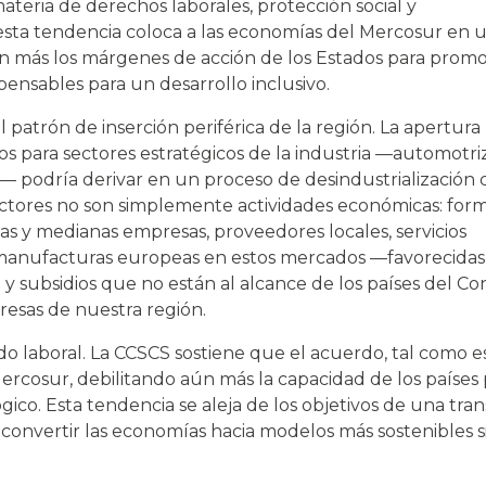
ateria de derechos laborales, protección social y
 esta tendencia coloca a las economías del Mercosur en 
ún más los márgenes de acción de los Estados para prom
ispensables para un desarrollo inclusivo.
patrón de inserción periférica de la región. La apertura
os para sectores estratégicos de la industria —automotriz
os— podría derivar en un proceso de desindustrialización
sectores no son simplemente actividades económicas: for
s y medianas empresas, proveedores locales, servicios
e manufacturas europeas en estos mercados —favorecidas
 y subsidios que no están al alcance de los países del Co
presas de nuestra región.
do laboral. La CCSCS sostiene que el acuerdo, tal como e
Mercosur, debilitando aún más la capacidad de los países 
o. Esta tendencia se aleja de los objetivos de una tran
convertir las economías hacia modelos más sostenibles s