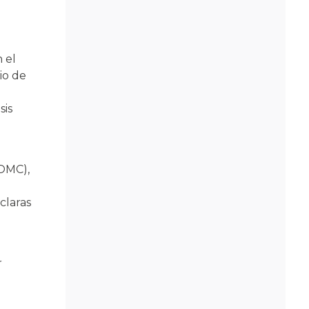
 el
io de
sis
(OMC),
claras
r