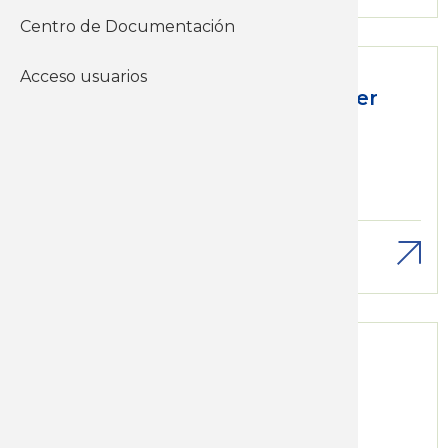
Centro de Documentación
Mié, 06/05/2015 - 12:00
Acceso usuarios
Informe de Coyuntura primer
trimestre de 2015
Otras publicaciones
Informes de
coyuntura
Descargar
Mié, 06/05/2015 - 12:00
Informe de Coyuntura
Otras publicaciones
Informes de
coyuntura