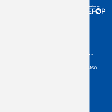
Acceso Usuarios
Dirección:
Jackson 1283 | Montevideo -
Uruguay | CP 11200
Teléfono:
(598 ) 2400 5480 / 2400 4160
E-Mail Secretaría:
secretaria@cuestaduarte.org.uy
E-mail Formación:
formacion@cuestaduarte.org.uy