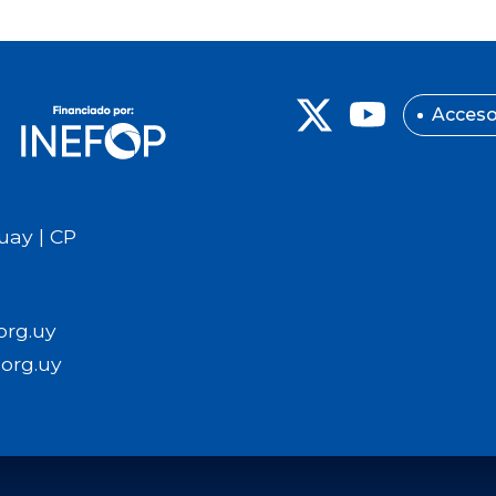
Acceso
uay | CP
org.uy
org.uy