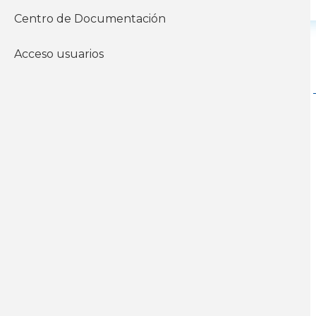
Centro de Documentación
Acceso usuarios
Acceder
a
informes
anteriores
Accede a todos los
informes por años