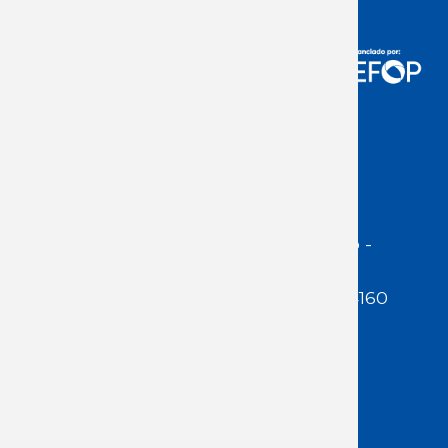
Acceso Usuarios
Dirección:
Jackson 1283 | Montevideo -
Uruguay | CP 11200
Teléfono:
(598 ) 2400 5480 / 2400 4160
E-Mail Secretaría:
secretaria@cuestaduarte.org.uy
E-mail Formación:
formacion@cuestaduarte.org.uy