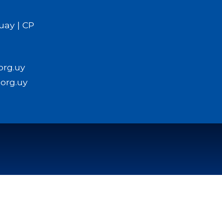
uay | CP
org.uy
org.uy