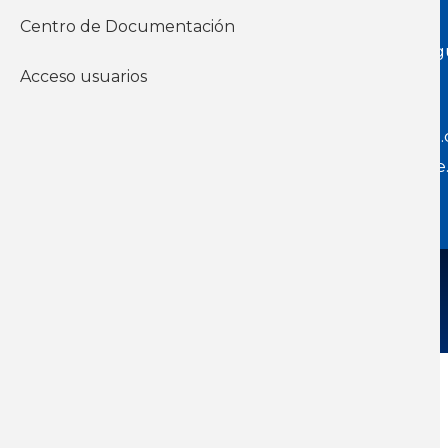
Centro de Documentación
Dirección:
Jackson 1283 | Montevideo - Urug
11200
Acceso usuarios
Teléfono:
(598 ) 2400 5480 / 2400 4160
E-Mail Secretaría:
secretaria@cuestaduarte.
E-mail Formación:
formacion@cuestaduarte.
Todos los derechos reservados: ICD