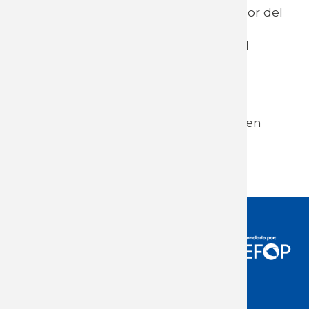
Profesor de DTSS de la UdelaR. Asesor del
MTSS 2011 a 2020.
Miembro de la sala de abogados del
PITCNT 1990 a 2005 -
Dr. Gabriel Salsamendi
Abogado. Asesor del Equipo de
Representación de losTrabajadores en
BPS. Profesor de DTSS de la UdelaR.
Asesor del Instituto Cuesta Duarte.