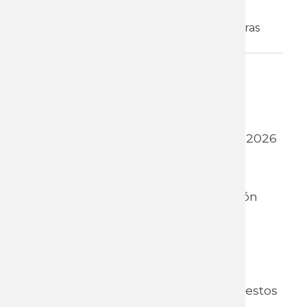
Horario de tarde
18:00 a 20:00 horas
WhatsApp
25 de marzo
Temario:
Presupuesto Nacional - período 2026
- 2030
Ley No. 20.446 de 16/12/2025
Novedades en materia de Función
Pública
Estructura:
Aspectos introductorios.
Reestructuras organizativas y puestos
de trabajo.