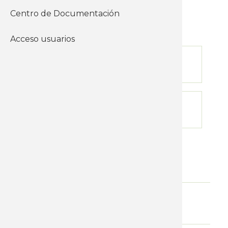
Centro de Documentación
Finalización
25-03-2026
Acceso usuarios
Inicio de inscripción
10-03-2026
Límite de inscripción
23-03-2026
Nivel
Talleres en Videoconferencia
Modalidad
Videoconferencia