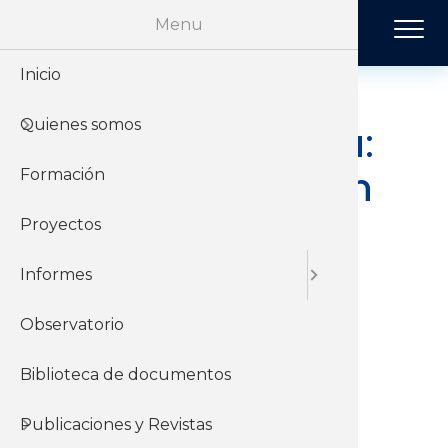
Pasar al contenido principal
Menu
Inicio
Historia
Económi
Revista 
Quienes somos
Organiz
Jurídico
Tendenci
Videoconferencia:
Modificaciones en
Formación
Sobre el 
Negociac
Publicac
el presupuesto
Proyectos
Sobre el
Sociales
sobre función
Informes
pública y
Observatorio
contratación.
Biblioteca de documentos
Publicaciones y Revistas
Comienzo
25-03-2026