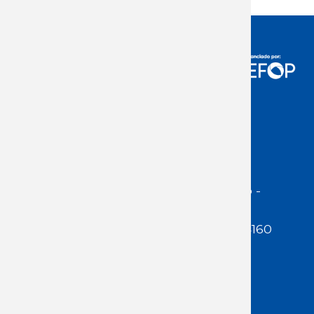
Acceso Usuarios
Dirección:
Jackson 1283 | Montevideo -
Uruguay | CP 11200
Teléfono:
(598 ) 2400 5480 / 2400 4160
E-Mail Secretaría:
secretaria@cuestaduarte.org.uy
E-mail Formación:
formacion@cuestaduarte.org.uy