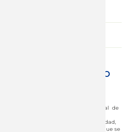
Constancia a quienes completen las
actividades
Enlace aula virtual
Aula Virtual
WhatsApp
Inicio 18 de marzo
Fundamentación:
En el marco del mes de la
conmemoración del día internacional de
la mujer, de la problemática de las
situaciones de equidad, de desigualdad,
de discriminación y de violencia es que se