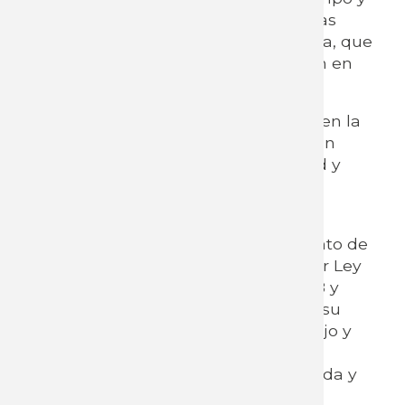
recursos (acceso a internet), como las
competencias básicas en informática, que
le permita participar en la formación en
línea.
Solo se registrarán quienes completen la
ficha en web, con toda la información
necesaria para organizar la actividad y
lograr el cupo necesario.
El presente registro es a efectos de
comunicar a INEFOP en cumplimiento de
los cometidos legales dispuestos por Ley
N° 18.406 del 24 de octubre de 2008 y
Dec. N°52/21 autorizando asimismo, su
comunicación al Ministerio de Trabajo y
Seguridad Social en función de la
normativa anteriormente mencionada y
con fines estadísticos.