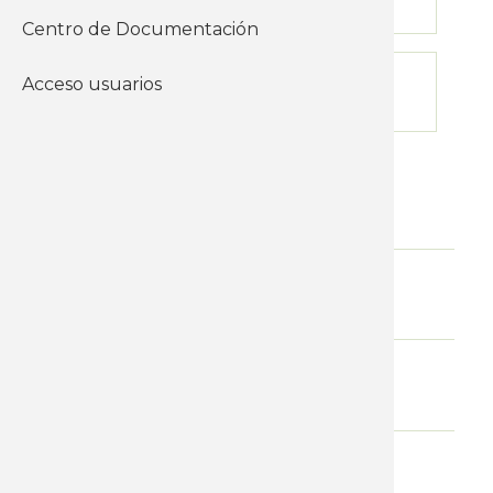
02-03-2026
Centro de Documentación
Límite de inscripción
Acceso usuarios
16-03-2026
Nivel
Cursos a distancia
Modalidad
Aula virtual
Requisitos
Aval del Sindicato
Certificado