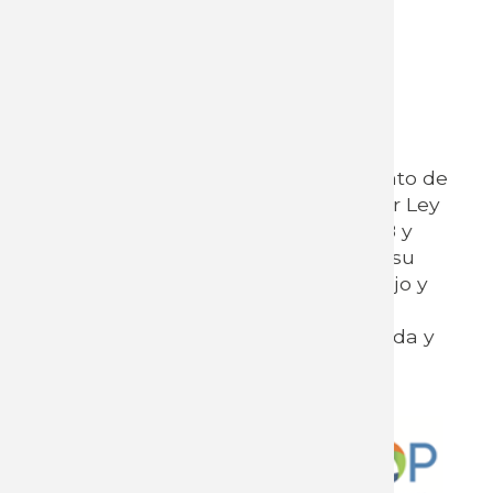
completar la ficha en web
Los cupos son limitados, una vez
completado el cupo se cerrará
automáticamente la inscripción.
El presente registro es a efectos de
comunicar a INEFOP en cumplimiento de
los cometidos legales dispuestos por Ley
N° 18.406 del 24 de octubre de 2008 y
Dec. N°52/21 autorizando asimismo, su
comunicación al Ministerio de Trabajo y
Seguridad Social en función de la
normativa anteriormente mencionada y
con fines estadísticos.