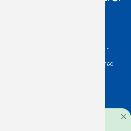
Acceso Usuarios
Dirección:
Jackson 1283 | Montevideo -
Uruguay | CP 11200
Teléfono:
(598 ) 2400 5480 / 2400 4160
E-Mail Secretaría:
secretaria@cuestaduarte.org.uy
E-mail Formación:
formacion@cuestaduarte.org.uy
Mensaje de estado