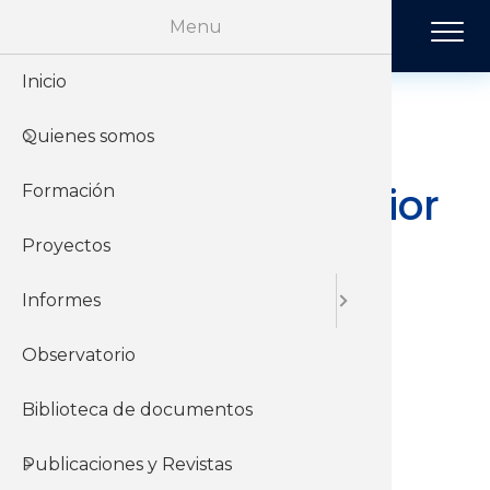
Pasar al contenido principal
Menu
Inicio
Historia
Económi
Revista 
Quienes somos
Organiz
Jurídico
Tendenci
Curso de
Formación Superior
Formación
Sobre el 
Negociac
Publicac
2º nivel para
Proyectos
Sobre el
Sociales
Militantes
Informes
Sindicales 2026
Observatorio
Biblioteca de documentos
Comienzo
13-04-2026
Publicaciones y Revistas