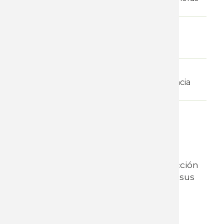
Requisitos
Aval del Sindicato
Certificado
Certificado y/o Constancia
WhatsApp
Inicio 13 de abril
Objetivos:
Promover el fortalecimiento de la acción
sindical, a través de la formación de sus
dirigentes. Fortalecer la Negociación
Colectiva
Contenidos: