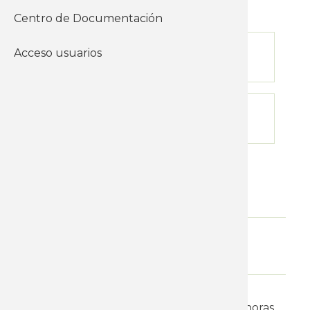
Finalización
08-05-2026
Centro de Documentación
Inicio de inscripción
Acceso usuarios
19-03-2026
Límite de inscripción
08-04-2026
Nivel
Cursos Superiores
Modalidad
Presencial
Horario de mañana
9:30 a 13:30 horas