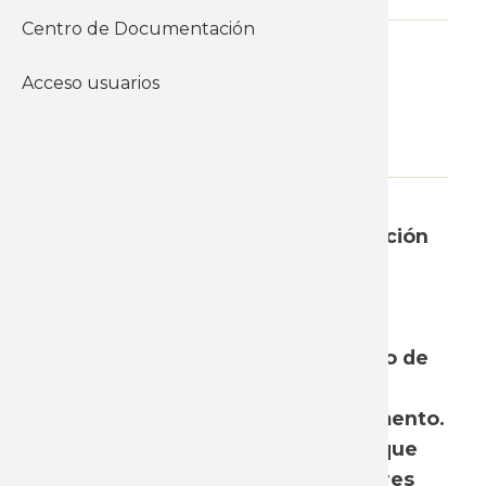
Centro de Documentación
Informes y documentos del
Acceso usuarios
instituto
Económicos
Presupuesto nacional
WhatsApp
El viernes 4 de agosto una delegación
del PIT-CNT, en conjunto con el
Instituto Cuesta Duarte, asistió al
parlamento para volcar sus
apreciaciones en torno al Proyecto de
Rendición de Cuentas presentado
desde el Poder Ejecutivo al Parlamento.
Dejamos a disposición el informe que
sintetiza la visión de los trabajadores