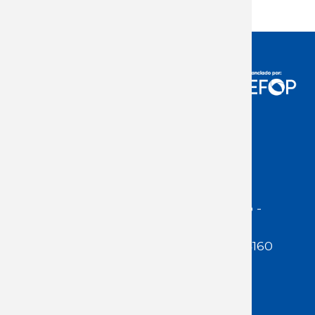
Acceso Usuarios
Dirección:
Jackson 1283 | Montevideo -
Uruguay | CP 11200
Teléfono:
(598 ) 2400 5480 / 2400 4160
E-Mail Secretaría:
secretaria@cuestaduarte.org.uy
E-mail Formación: