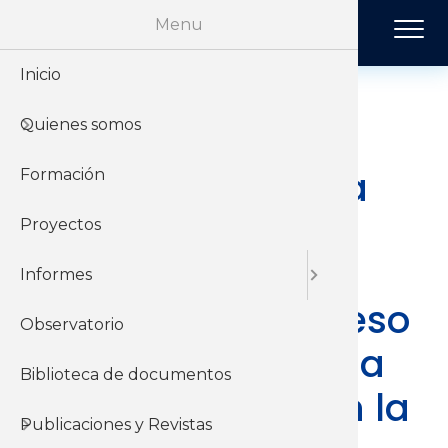
Pasar al contenido principal
Menu
Inicio
Historia
Económi
Revista 
Quienes somos
Organiz
Jurídico
Tendenci
Proyectos de Ley
sobre “Personería
Formación
Sobre el 
Negociac
Publicac
Jurídica de las
Proyectos
Sobre el
Sociales
Organizaciones
Informes
Gremiales”. Proceso
Observatorio
legislativo previo a
Biblioteca de documentos
su aprobación en la
Publicaciones y Revistas