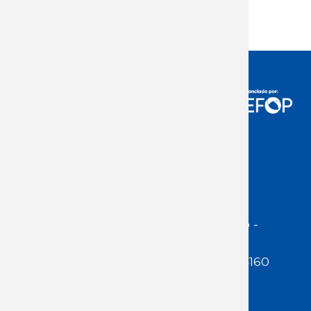
6ª ronda de Consejos de Salarios
Acceso Usuarios
Dirección:
Jackson 1283 | Montevideo -
Uruguay | CP 11200
Teléfono:
(598 ) 2400 5480 / 2400 4160
E-Mail Secretaría:
secretaria@cuestaduarte.org.uy