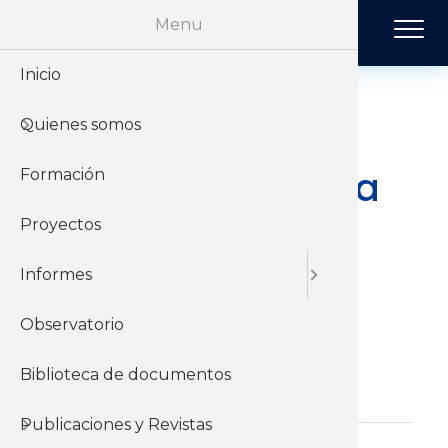
Pasar al contenido principal
Menu
Inicio
Historia
Económi
Revista 
Quienes somos
Organiz
Jurídico
Tendenci
Presentación:
lineamientos para
Formación
Sobre el 
Negociac
Publicac
la 6ª ronda de
Proyectos
Sobre el
Sociales
Consejos de
Informes
Salarios
Observatorio
Biblioteca de documentos
01 de Julio del 2015
Publicaciones y Revistas