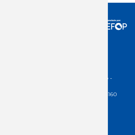
Acceso Usuarios
Dirección:
Jackson 1283 | Montevideo -
Uruguay | CP 11200
Teléfono:
(598 ) 2400 5480 / 2400 4160
E-Mail Secretaría:
secretaria@cuestaduarte.org.uy
E-mail Formación:
formacion@cuestaduarte.org.uy