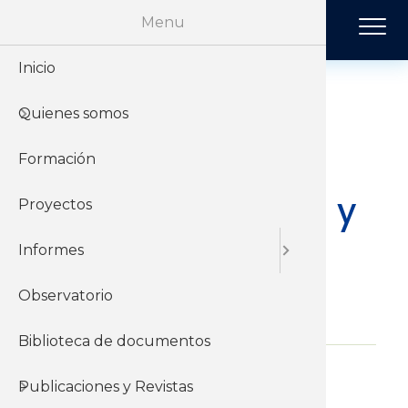
Pasar al contenido principal
Menu
Inicio
Historia
Económi
Revista 
Quienes somos
Organiz
Jurídico
Tendenci
Presentación:
"Coyuntura
Formación
Sobre el 
Negociac
Publicac
económica: crisis y
Proyectos
Sobre el
Sociales
recuperación"
Informes
Observatorio
03 de Octubre del 2022
Biblioteca de documentos
Informes y documentos del
Publicaciones y Revistas