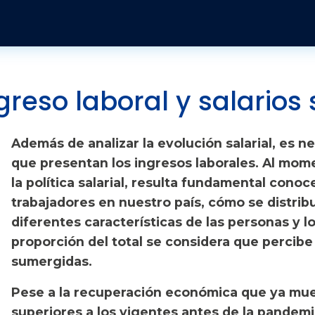
Pasar al contenido principal
Publicaciones y Revistas
Quienes somos
Informes
Historia
Económico
Revista Jurídica
Organización
Jurídicos
Tendencias Laborales
ngreso laboral y salario
Sobre el instituto
Negociación colectiva
Publicaciones
Además de analizar la evolución salarial, es n
Sobre el movimiento sindical
Sociales
que presentan los ingresos laborales. Al mome
la política salarial, resulta fundamental cono
trabajadores en nuestro país, cómo se distrib
diferentes características de las personas y l
proporción del total se considera que percib
sumergidas.
Pese a la recuperación económica que ya mues
superiores a los vigentes antes de la pandemia,