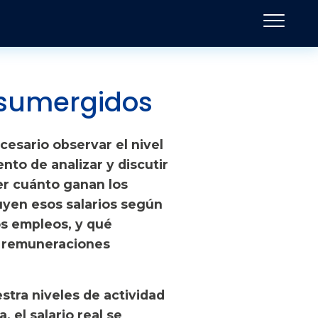
s sumergidos
ecesario observar el nivel
nto de analizar y discutir
cer cuánto ganan los
uyen esos salarios según
os empleos, y qué
e remuneraciones
tra niveles de actividad
 el salario real se