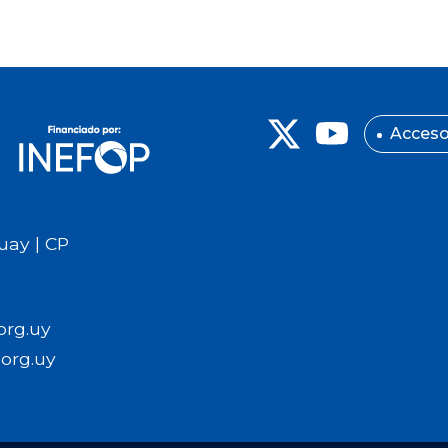
Acceso
uay | CP
org.uy
org.uy