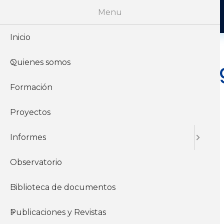
Menu
Inicio
Quienes somos
Niveles de i
Formación
Proyectos
23 de Octubre del
2022
Informes
Observatorio
Informes y
documentos del
Biblioteca de documentos
instituto
Publicaciones y Revistas
Económicos
Salario