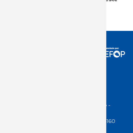
año.
Acceso Usuarios
Dirección:
Jackson 1283 | Montevideo -
Uruguay | CP 11200
Teléfono:
(598 ) 2400 5480 / 2400 4160
E-Mail Secretaría: