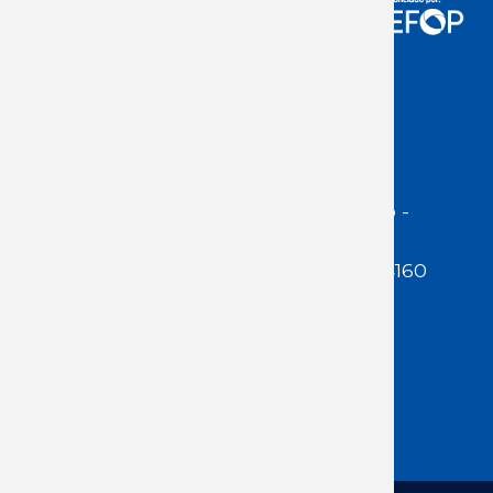
Acceso Usuarios
Dirección:
Jackson 1283 | Montevideo -
Uruguay | CP 11200
Teléfono:
(598 ) 2400 5480 / 2400 4160
E-Mail Secretaría:
secretaria@cuestaduarte.org.uy
E-mail Formación:
formacion@cuestaduarte.org.uy