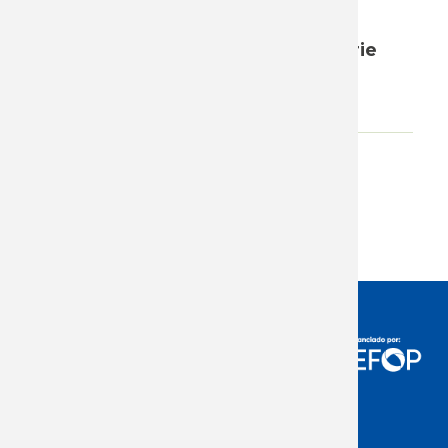
masa salarial sobre el producto,
agregando el dato de 2023 a la serie
que se inicia en 1998.
Adjunto
Descargar
Acceso Usuarios