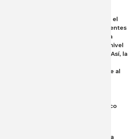
La masa salarial es la variable que
aproxima los ingresos que percibe el
conjunto de trabajadores dependientes
y su magnitud depende tanto de la
cantidad de asalariados como del nivel
de remuneraciones que perciben. Así, la
participación o el peso de la masa
salarial en el producto total, refiere al
porcentaje de los ingresos totales
generados en la sociedad que es
apropiado por los trabajadores
asalariados, tanto del sector público
como privado.
En este informe se realiza una
actualización de la estimación de la