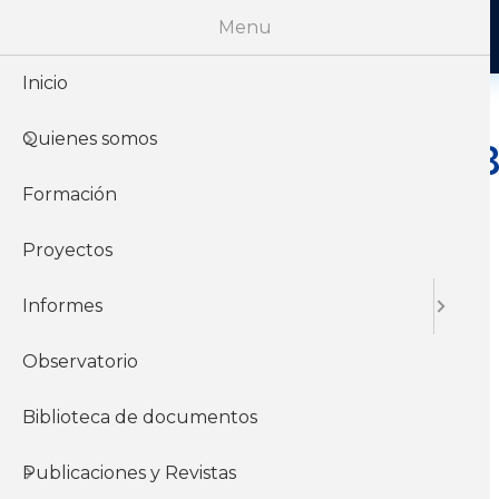
Menu
Inicio
Quienes somos
INFORME SOBR
2023
Formación
Proyectos
Informes
10 de Noviembre del
2023
Observatorio
Biblioteca de documentos
Informes y
documentos del
Publicaciones y Revistas