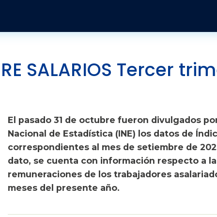
Pasar al contenido principal
Publicaciones y Revistas
Quienes somos
Informes
Historia
Económico
Revista Jurídica
Organización
Jurídicos
Tendencias Laborales
E SALARIOS Tercer trim
Sobre el instituto
Negociación colectiva
Publicaciones
Sobre el movimiento sindical
Sociales
El pasado 31 de octubre fueron divulgados por
Nacional de Estadística (INE) los datos de Índi
correspondientes al mes de setiembre de 202
dato, se cuenta con información respecto a la
remuneraciones de los trabajadores asalariado
meses del presente año.