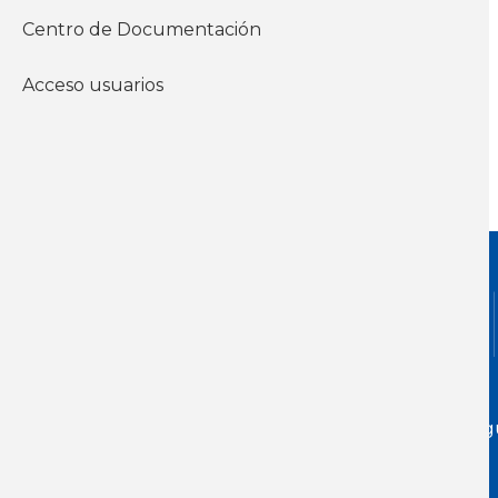
instituto
Centro de Documentación
Económicos
Salario
Acceso usuarios
WhatsApp
Dirección:
Jackson 1283 | Montevideo - Urug
11200
Teléfono:
(598 ) 2400 5480 / 2400 4160