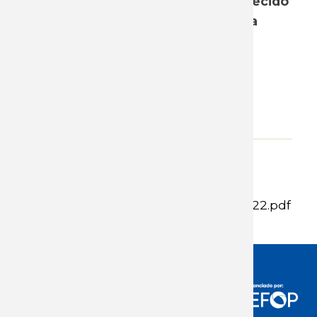
salarial real no solamente no ha crecido
en igual proporción, sino que se ha
reducido en términos absolutos,
provocando un empeoramiento
sustantivo en la distribución entre
trabajo y capital.
Adjunto
Info de salarios -2do trimestre 22.pdf