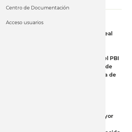
Centro de Documentación
WhatsApp
Acceso usuarios
La información oficial disponible
relativa a la evolución del salario real
muestra claramente el contraste
existente entre una economía en
crecimiento, con una expansión del PBI
de 4,4% en 2021 y una proyección de
4,8% para este año, y la trayectoria de
caída del poder de compra de los
salarios así como la demora en el
proceso de recuperación.
De esta manera, hoy la economía
uruguaya es capaz de generar mayor
riqueza que en 2019, pero la masa