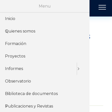
Pasar al contenido principal
Menu
Inicio
Historia
Económi
Revista 
Quienes somos
Organiz
Jurídico
Tendenci
Evaluación de las
medidas de
Formación
Sobre el 
Negociac
Publicac
estímulo a la
Proyectos
Sobre el
Sociales
inversión
Informes
anunciadas
Observatorio
Biblioteca de documentos
01 de Febrero del 2018
Publicaciones y Revistas