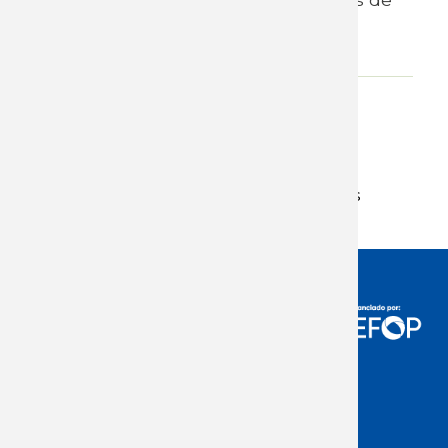
promoción incluidos en la ley de
inversiones existentes en el país.
Adjunto
Evaluación de las medidas de
estímulo a la inversión anunciadas
Acceso Usuarios