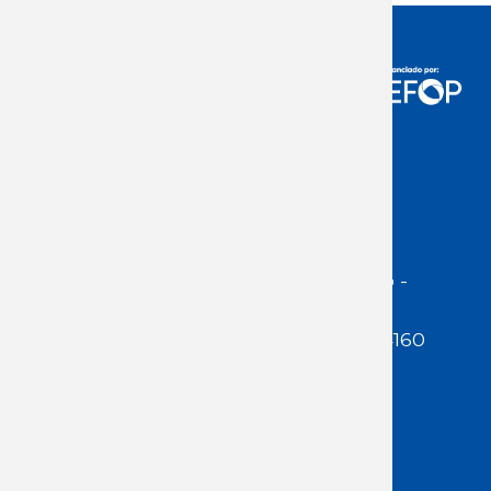
Acceso Usuarios
Dirección:
Jackson 1283 | Montevideo -
Uruguay | CP 11200
Teléfono:
(598 ) 2400 5480 / 2400 4160
E-Mail Secretaría:
secretaria@cuestaduarte.org.uy
E-mail Formación:
formacion@cuestaduarte.org.uy