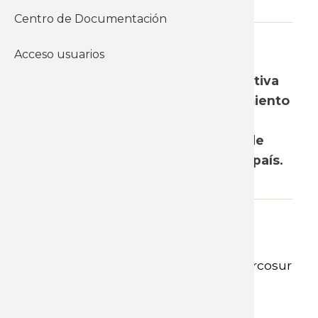
Centro de Documentación
WhatsApp
Acceso usuarios
La bancada de trabajadores de la
delegación de la República Federativa
del Brasil, presenta un cuestionamiento
a la ley 13.467/2017, por la cual se
efectúan varias reformas a la ley de
consolidación de trabajo de dicho país.
Adjunto
Comisión Socio Laboral del Mercosur
1