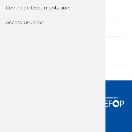
instituto
Centro de Documentación
Económicos
Empleo
Acceso usuarios
WhatsApp
Adjunto
Descargar
Acceso Usuarios