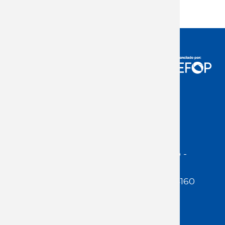
Acceso Usuarios
Dirección:
Jackson 1283 | Montevideo -
Uruguay | CP 11200
Teléfono:
(598 ) 2400 5480 / 2400 4160
E-Mail Secretaría:
secretaria@cuestaduarte.org.uy
E-mail Formación: