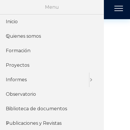
Pasar al contenido principal
Menu
Inicio
Historia
Económi
Revista 
Quienes somos
Organiz
Jurídico
Tendenci
10a Ronda de
Consejos de
Formación
Sobre el 
Negociac
Publicac
Salarios -
Proyectos
Sobre el
Sociales
Resultados
Informes
principales,
Observatorio
conclusiones
Biblioteca de documentos
preliminares y
Publicaciones y Revistas