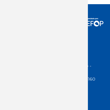
Acceso Usuarios
Dirección:
Jackson 1283 | Montevideo -
Uruguay | CP 11200
Teléfono:
(598 ) 2400 5480 / 2400 4160
E-Mail Secretaría:
secretaria@cuestaduarte.org.uy
E-mail Formación:
formacion@cuestaduarte.org.uy