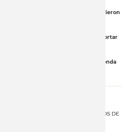
resoluciones adoptadas
en las diferentes mesas que estuvieron
negociando en el transcurso del
presente año 2023, hasta el 12 de
diciembre inclusive. Se intenta aportar
un insumo para el
movimiento sindical a la hora de
analizar los resultados de la 10a Ronda
de Consejos de Salarios.
Adjunto
INFORME 10ª RONDA CONSEJOS DE
SALARIOS.pdf