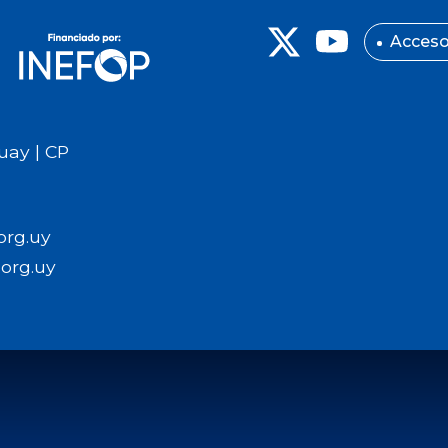
Acceso
uay | CP
org.uy
org.uy