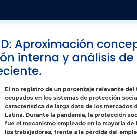
Pasar al contenido principal
Publicaciones y Revistas
Quienes somos
Informes
Historia
Económico
Revista Jurídica
Organización
Jurídicos
Tendencias Laborales
D: Aproximación concep
ón interna y análisis de
Sobre el instituto
Negociación colectiva
Publicaciones
eciente.
Sobre el movimiento sindical
Sociales
El no registro de un porcentaje relevante del 
ocupados en los sistemas de protección social
característica de larga data de los mercados 
Latina. Durante la pandemia, la protección soc
fue el mecanismo empleado en la mayoría de l
los trabajadores, frente a la pérdida del empl