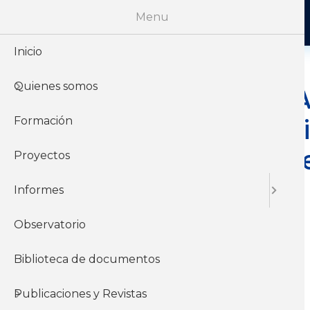
Menu
Inicio
Quienes somos
INFORMALIDA
caracterizaci
Formación
trayectoria r
Proyectos
Informes
Observatorio
29 de Diciembre del
2022
Biblioteca de documentos
Publicaciones y Revistas
Informes y